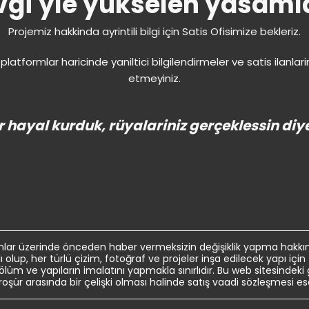
gi'yle yükselen yasamlar
Projemiz hakkinda ayrintili bilgi için Satis Ofisimize bekleriz.
 platformlar haricinde yaniltici bilgilendirmeler ve satis ilanlari
etmeyiniz.
r hayal kurduk, rüyalariniz gerçeklessin diye
lar üzerinde önceden haber vermeksizin değişiklik yapma hakkını
olup, her türlü çizim, fotoğraf ve projeler inşa edilecek yapı için
m ve yapıların imalatını yapmakla sınırlıdır. Bu web sitesindeki gö
broşür arasında bir çelişki olması halinde satış vaadi sözleşmesi esa