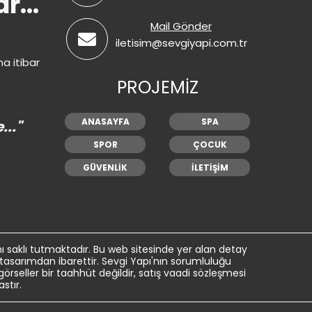
...
Mail Gönder
iletisim@sevgiyapi.com.tr
na itibar
PROJEMİZ
ANASAYFA
SPA
..."
SPOR
ÇOCUK
GÜVENLİK
İLETİŞİM
 saklı tutmaktadır. Bu web sitesinde yer alan detay
 tasarımdan ibarettir. Sevgi Yapı'nın sorumluluğu
rseller bir taahhüt değildir, satış vaadi sözleşmesi
stır.