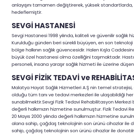
anlayışını tamamen değiştirerek, yüksek standartlarda,
hedeflemiştir.
SEVGİ HASTANESİ
Sevgi Hastanesi 1998 yılında, kaliteli ve güvenilir sağlık
Kurulduğu günden beri sürekli büyüyen, en son teknoloji
bölge halkının sağlık güvencesidir. Halen Kışla Caddesind
büyük özel hastanesi olma özelliğini taşımaktadır. Hast
personeli, insana yaraşır sağlık hizmeti ile üzerine düşe
SEVGİ FİZİK TEDAVİ ve REHABİLİT
Malatya Hayat Sağlık Hizmetleri A.Ş nin temel stratejisi, 
olduğu tüm tanı ve tedavi merkezleri ile ulaşabildiği her
sunabilmektir.Sevgi Fizik Tedavi Rehabilitasyon Merkezi 
değerli halkımızın hizmetine sunulmuştur. Fizik Tedavi R
20 Mayıs 2000 yılında değerli halkımızın hizmetine sunul
alana sahip, çağdaş teknolojinin son ürünü cihazlar ile d
sahip, çağdaş teknolojinin son ürünü cihazlar ile donatıl