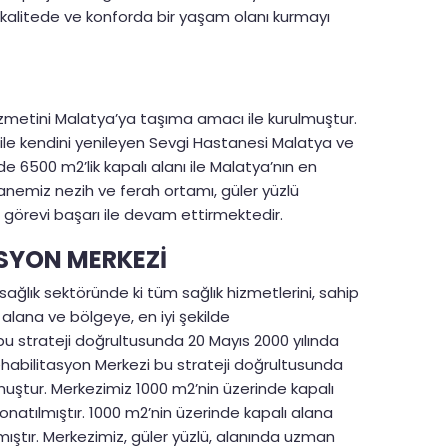
 kalitede ve konforda bir yaşam olanı kurmayı
 hizmetini Malatya’ya taşıma amacı ile kurulmuştur.
 ile kendini yenileyen Sevgi Hastanesi Malatya ve
e 6500 m2’lik kapalı alanı ile Malatya’nın en
anemiz nezih ve ferah ortamı, güler yüzlü
n görevi başarı ile devam ettirmektedir.
ASYON MERKEZİ
sağlık sektöründe ki tüm sağlık hizmetlerini, sahip
 alana ve bölgeye, en iyi şekilde
bu strateji doğrultusunda 20 Mayıs 2000 yılında
ehabilitasyon Merkezi bu strateji doğrultusunda
muştur. Merkezimiz 1000 m2’nin üzerinde kapalı
onatılmıştır. 1000 m2’nin üzerinde kapalı alana
mıştır. Merkezimiz, güler yüzlü, alanında uzman