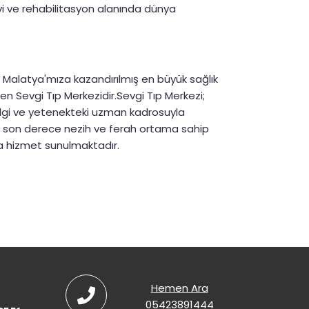
vi ve rehabilitasyon alanında dünya
li Malatya'mıza kazandırılmış en büyük sağlık
ren Sevgi Tıp Merkezidir.Sevgi Tıp Merkezi;
ilgi ve yetenekteki uzman kadrosuyla
ün son derece nezih ve ferah ortama sahip
 hizmet sunulmaktadır.
Hemen Ara
05423891444