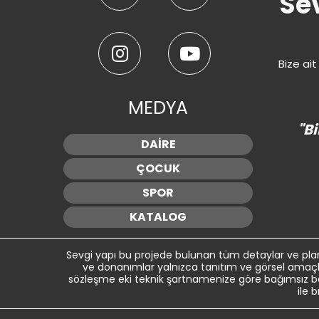
Sev
Bize ait
MEDYA
"Bi
DAİRE
ÇOCUK
SPOR
KATALOG
Sevgi yapı bu projede bulunan tüm detaylar ve plan
ve donanımlar yalnızca tanıtım ve görsel amaçlı 
sözleşme eki teknik şartnamenize göre bağımsız bölü
ile 