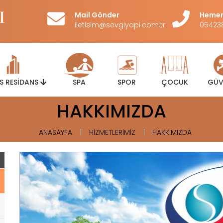
Mail Gönder
Hemen
iletisim@sevgiyapi.com.tr
05423
US RESİDANS
SPA
SPOR
ÇOCUK
GÜV
HAKKIMIZDA
ANASAYFA
HİZMETLERİMİZ
HAKKIMIZDA