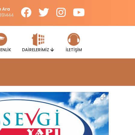
 Ara
891444
ENLİK
DAİRELERİMİZ
İLETİŞİM