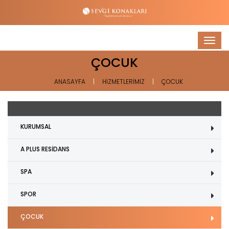
Togg
navig
ÇOCUK
ANASAYFA
HİZMETLERİMİZ
ÇOCUK
KURUMSAL
A PLUS RESİDANS
SPA
SPOR
ÇOCUK