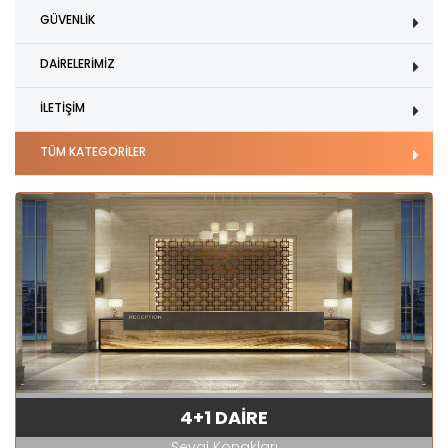
GÜVENLİK
DAİRELERİMİZ
İLETİŞİM
TÜM KATEGORİLER
4+1 DAİRE
Sevgi Konakları