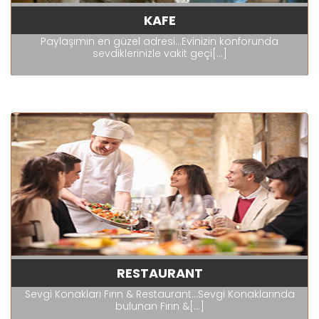
KAFE
Paylaşımın en güzel adresi...Evinizin konforunda
sevdiklerinizle vakit geçi[...]
RESTAURANT
Sevgi Konakları Fırın & Restaurant...Sevgi Konaklarında
bulunan Fırın &[...]