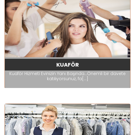
KUAFÖR
Kuaför Hizmeti Evinizin Yanı Başında...Önemli bir davete
katılıyorsunuz, fa[...]