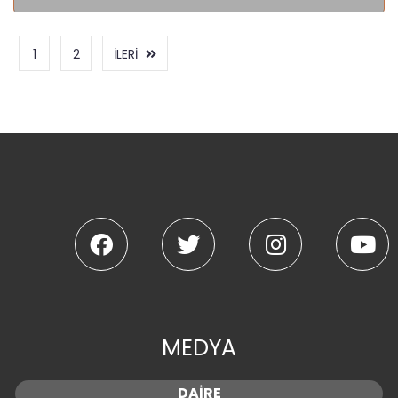
(current)
(current)
1
2
İLERİ
MEDYA
DAİRE